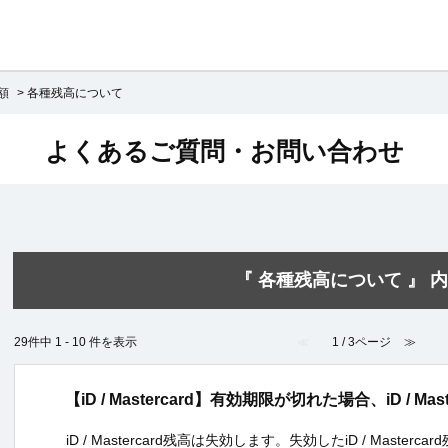
額
>
各種残高について
よくあるご質問・お問い合わせ
『 各種残高について 』 内
29件中 1 - 10 件を表示
≪
1 / 3ページ
≫
【iD / Mastercard】有効期限が切れた場合、iD / 
iD / Mastercard残高は失効します。失効したiD / Maste