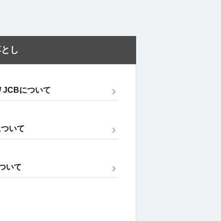
落とし
 / JCBについて
について
について