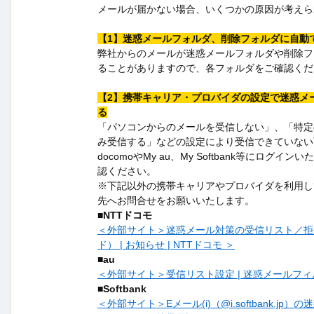
メールが届かない場合、いくつかの原因が考えら
【1】迷惑メールフォルダ、削除フォルダに自動
弊社からのメールが迷惑メールフォルダや削除フ
ることがありますので、各フォルダをご確認くだ
【2】携帯キャリア・プロバイダの設定で迷惑メ
る
「パソコンからのメールを受信しない」、「特定
み受信する」などの設定により受信できていない
docomoやMy au、My Softbank等にログ
認ください。
※下記以外の携帯キャリアやプロバイダを利用し
先へお問合せをお願いいたします。
■NTTドコモ
＜外部サイト＞迷惑メール対策の受信リスト／拒
ド） | お知らせ | NTTドコモ ＞
■au
＜外部サイト＞受信リスト設定 | 迷惑メールフィルタ
■Softbank
＜外部サイト＞Eメール(i)（@i.softbank.jp）