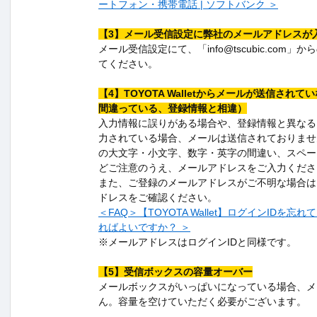
ートフォン・携帯電話 | ソフトバンク ＞
【3】メール受信設定に弊社のメールアドレスが
メール受信設定にて、「
info@
tscubic.com
てください。
【4】TOYOTA Walletからメールが送信され
間違っている、登録情報と相違）
入力情報に誤りがある場合や、登録情報と異なる
力されている場合、メールは送信されておりませ
の大文字・小文字、数字・英字の間違い、スペー
どご注意のうえ、メールアドレスをご入力くださ
また、ご登録のメールアドレスがご不明な場合は
ドレスをご確認ください。
＜FAQ＞【TOYOTA Wallet】ログインIDを
ればよいですか？ ＞
※メールアドレスはログインIDと同様です。
【5】受信ボックスの容量オーバー
メールボックスがいっぱいになっている場合、メ
ん。容量を空けていただく必要がございます。