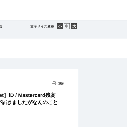
残
文字サイズ変更
印刷
et］iD / Mastercard残高
が届きましたがなんのこと