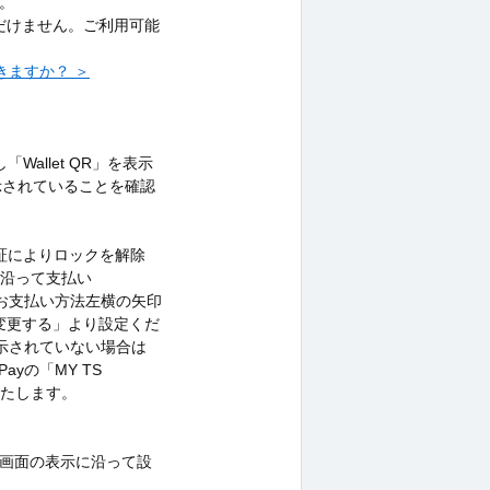
。
ただけません。ご利用可能
できますか？ ＞
allet QR」を表示
表示されていることを確認
証によりロックを解除
に沿って支払い
合、お支払い方法左横の矢印
ドを変更する」より設定くだ
が表示されていない場合は
ayの「MY TS
いたします。
画面の表示に沿って設