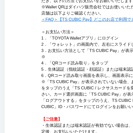
だき、以下の方法でお支払いをお願いいたします
※Wallet QRはダイハツ販売会社ではお使いい
店舗は以下よりご確認ください。
＜FAQ＞【TS CUBIC Pay】どこのお店で利用
＜お支払い方法＞
1．「TOYOTA Walletアプリ」にログイン
2．「ウォレット」の画面内で、左右にスライドし「W
3．お支払い方法として「TS CUBIC Pay」が
※
4．「QRコード読み取り」をタップ
5．生体認証（指紋認証・顔認証）または端末認
6．QRコード読み取り画面を表示し、画面表示
※「TS CUBIC Pay」が表示されていない場
をタップのうえ「TS CUBIC / レクサスカー
さい。カード選択画面に「TS CUBIC Pay」
「ログアウトする」をタップのうえ、TS CUBIC P
CUBIC」ID・パスワードにてログインをお願い
【ご注意】
・生体認証または端末認証が有効でない場合は、
定後、お支払いいただけます。