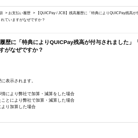
額
>
お支払い履歴
>
【QUICPay / JCB】残高履歴に「特典によりQUICPay残
示されていますがなぜですか？
B】残高履歴に「特典によりQUICPay残高が付与されました」
すがなぜですか？
歴に表示されます。
事情により弊社で加算・減算をした場合
たことにより弊社で加算・減算した場合
により加算した場合