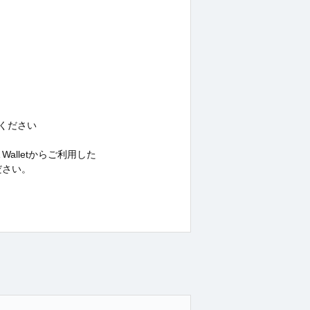
てください
alletからご利用した
ださい。