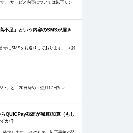
です。 サービス内容については以下リン
CPayの残高不足」という内容のSMSが届き
号にSMSをお送りしております。 ＜残
払い」と「20日締め・翌月17日払い...
からQUICPay残高が減算/加算（もし
ですか？
、確定します。 そのため、以下事象が発