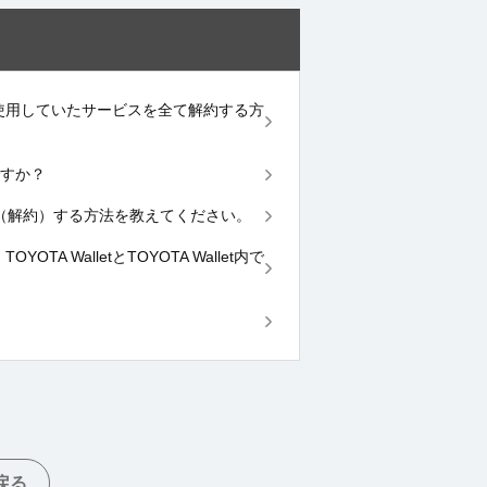
allet内で使用していたサービスを全て解約する方
ですか？
ercardを退会（解約）する方法を教えてください。
YOTA WalletとTOYOTA Wallet内で
戻る