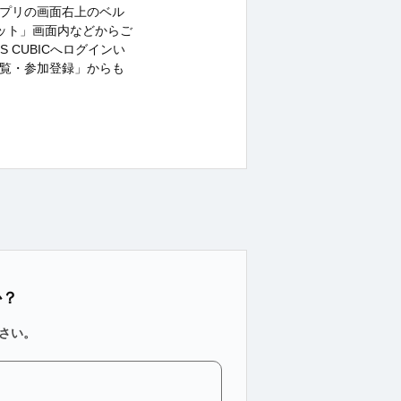
」アプリの画面右上のベル
レット」画面内などからご
S CUBICへログインい
覧・参加登録」からも
か？
さい。