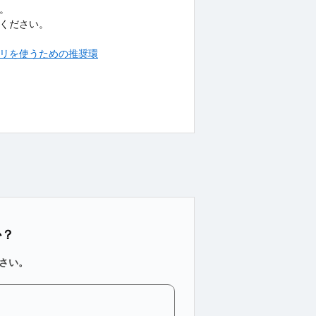
。
参照ください。
letアプリを使うための推奨環
か？
さい。