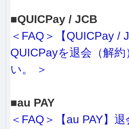
■QUICPay / JCB
＜FAQ＞【QUICPay / J
QUICPayを退会（
い。 ＞
■au PAY
＜FAQ＞【au PAY