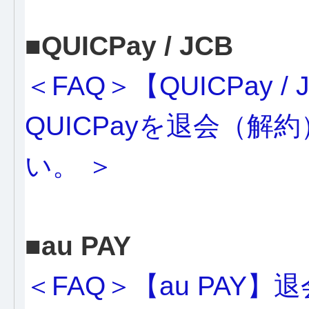
■QUICPay / JCB
＜FAQ＞【QUICPay / J
QUICPayを退会（
い。 ＞
■au PAY
＜FAQ＞【au PAY