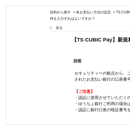
目的から探す
>
各お支払い方法の設定
>
TS CUB
何を入力すればよいですか？
戻る
【TS CUBIC Pa
回答
セキュリティーの観点から、
されたお支払い銀行の口座番
【ご注意】
・認証に使用させていただく
・ゆうちょ銀行ご利用の場合は
・認証に銀行口座の暗証番号