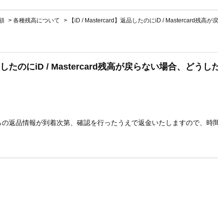
額
>
各種残高について
>
【iD / Mastercard】返品したのにiD / Mastercard
d】返品したのにiD / Mastercard残高が戻らない場合、ど
らの返品情報が到着次第、確認を行ったうえで返金いたしますので、時