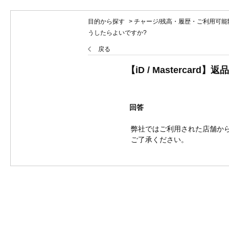
目的から探す
>
チャージ/残高・履歴・ご利用可能
うしたらよいですか?
戻る
【iD / Mastercar
回答
弊社ではご利用された店舗か
ご了承ください。