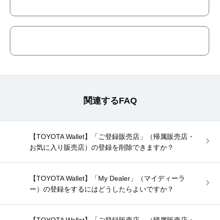
関連するFAQ
【TOYOTA Wallet】「ご登録販売店」（帰属販売店・
お気に入り販売店）の登録を削除できますか？
【TOYOTA Wallet】「My Dealer」（マイディーラ
ー）の登録をするにはどうしたらよいですか？