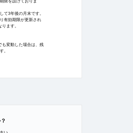
期限を設けておりま
して3年後の月末です。
り有効期限が更新され
なります。
でも変動した場合は、残
す。
か？
さい。