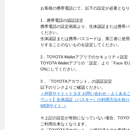
お客様の携帯電話にて、以下の設定が必要となり
1．携帯電話の認証設定
携帯電話の設定画面より、生体認証または携帯パ
ください。
生体認証または携帯パスコードは、第三者に使用
りすることのないものを設定してください。
2．TOYOTA Walletアプリでのセキュリティ設定
TOYOTA Walletアプリの「設定」より「Face
ONにしてください。
3．「TOYOTAアカウント」の認証設定
以下のリンクよりご確認ください。
＜外部サイト＞トヨタ お問い合わせ・よくあるご質問
ウント】生体認証（パスキー）の利用方法を知りた
WEBサイト ＞
※上記の設定が有効になっていない場合、TOYOTA 
ご利用出来なくなります。
※「TOYOTAアカウント」に移行済みのお客様